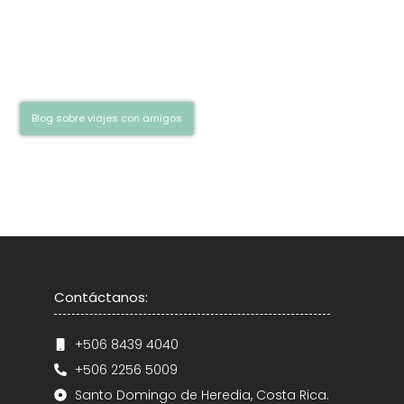
¡Déjate inspirar! Descubre emocionantes
relatos de viajes, consejos de expertos y
experiencias en nuestro blog de viajes:
¡léelo ahora y empieza a soñar!
Blog sobre viajes con amigos
Contáctanos:
+506 8439 4040
+506 2256 5009
Santo Domingo de Heredia, Costa Rica.