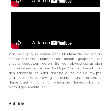
Von dort ging es weiter nach Monteverde, wo wir als
leidenschaftliche Kaffeetrinker schon gespannt auf
unsere Kaffeetour waren. Sie war abwechslungsreich,
informativ und ein echtes Highlight. Am Tag danach kam
das Adrenalin ins Spiel: Ziplining durch die Baumwipfel
und der Tarzan-Swing brachten uns ordentlich
Nervenkitzel – nichts für schwache Nerven, aber ein
einmaliges Abenteuer!
Subtitle