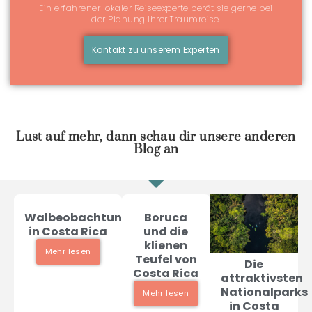
Ein erfahrener lokaler Reiseexperte berät sie gerne bei
der Planung Ihrer Traumreise.
Kontakt zu unserem Experten
Lust auf mehr, dann schau dir unsere anderen
Blog an
Walbeobachtung
Boruca
in Costa Rica
und die
klienen
Mehr lesen
Teufel von
Die
Costa Rica
attraktivsten
Nationalparks
Mehr lesen
in Costa