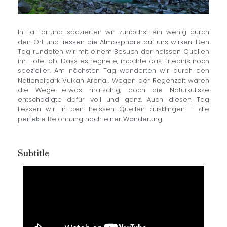
In La Fortuna spazierten wir zunächst ein wenig durch
den Ort und liessen die Atmosphäre auf uns wirken. Den
Tag rundeten wir mit einem Besuch der heissen Quellen
im Hotel ab. Dass es regnete, machte das Erlebnis noch
spezieller. Am nächsten Tag wanderten wir durch den
Nationalpark Vulkan Arenal. Wegen der Regenzeit waren
die Wege etwas matschig, doch die Naturkulisse
entschädigte dafür voll und ganz. Auch diesen Tag
liessen wir in den heissen Quellen ausklingen – die
perfekte Belohnung nach einer Wanderung.
Subtitle