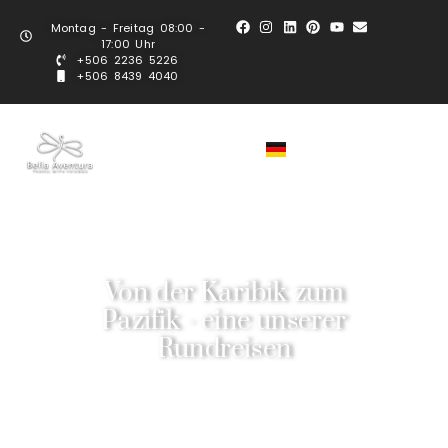
Montag - Freitag 08:00 -
17:00 Uhr
+506 2236 5226
+506 8439 4040
Von der Karibik zum
Pazifik - eine unserer
Rundreisen