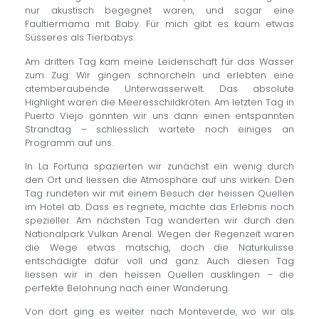
nur akustisch begegnet waren, und sogar eine
Faultiermama mit Baby. Für mich gibt es kaum etwas
Süsseres als Tierbabys.
Am dritten Tag kam meine Leidenschaft für das Wasser
zum Zug: Wir gingen schnorcheln und erlebten eine
atemberaubende Unterwasserwelt. Das absolute
Highlight waren die Meeresschildkröten. Am letzten Tag in
Puerto Viejo gönnten wir uns dann einen entspannten
Strandtag – schliesslich wartete noch einiges an
Programm auf uns.
In La Fortuna spazierten wir zunächst ein wenig durch
den Ort und liessen die Atmosphäre auf uns wirken. Den
Tag rundeten wir mit einem Besuch der heissen Quellen
im Hotel ab. Dass es regnete, machte das Erlebnis noch
spezieller. Am nächsten Tag wanderten wir durch den
Nationalpark Vulkan Arenal. Wegen der Regenzeit waren
die Wege etwas matschig, doch die Naturkulisse
entschädigte dafür voll und ganz. Auch diesen Tag
liessen wir in den heissen Quellen ausklingen – die
perfekte Belohnung nach einer Wanderung.
Von dort ging es weiter nach Monteverde, wo wir als