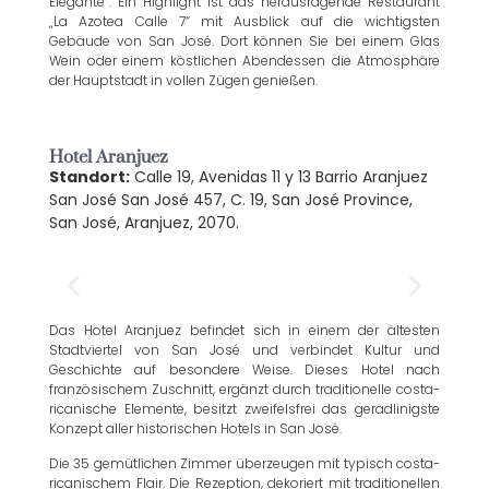
Elegante“. Ein Highlight ist das herausragende Restaurant
„La Azotea Calle 7“ mit Ausblick auf die wichtigsten
Gebäude von San José. Dort können Sie bei einem Glas
Wein oder einem köstlichen Abendessen die Atmosphäre
der Hauptstadt in vollen Zügen genießen.
Hotel Aranjuez
Standort:
Calle 19, Avenidas 11 y 13 Barrio Aranjuez
San José San José 457, C. 19, San José Province,
San José, Aranjuez, 2070.
Das Hotel Aranjuez befindet sich in einem der ältesten
Stadtviertel von San José und verbindet Kultur und
Geschichte auf besondere Weise. Dieses Hotel nach
französischem Zuschnitt, ergänzt durch traditionelle costa-
ricanische Elemente, besitzt zweifelsfrei das geradlinigste
Konzept aller historischen Hotels in San José.
Die 35 gemütlichen Zimmer überzeugen mit typisch costa-
ricanischem Flair. Die Rezeption, dekoriert mit traditionellen