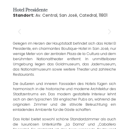
Hotel Presidente
Standort:
Av. Central, San José, Catedral, 11801
Gelegen im Herzen der Hauptstadt befindet sich das Hotel El
Presidente, ein charmantes Boutique-Hotel in San José, nur
wenige Meter von der zentralen Plaza de la Cultura und dem
berühmten Nationaltheater entfernt. In unmittelbarer
Umgebung liegen das Goldmuseum, das Jademuseum,
das Nationalmuseum sowie weitere Theater und zahlreiche
Restaurants.
Die äußeren und inneren Fassaden des Hotels fügen sich
harmonisch in die historische und moderne Architektur des
Stadtzentrums ein. Das modern gestaltete Interieur lehnt
sich an den typischen Stil englischer Pubs an, während die
originalen Zimmer und die stilvolle Beleuchtung ein
einladendes Ambiente für die Gäste schaffen.
Das Hotel bietet sowohl schöne Standardzimmer als auch
die luxuriösen Unterkünfte „La Dama“ und „Caballero