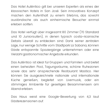
Das Hotel Auténtico gilt bei unseren Experten als eines der
klassischen Hotels in San José. Sein innovatives Konzept
machen den Aufenthalt zu einem Erlebnis, das sowohl
ausländische als auch einheimische Besucher einmal
erleben sollten.
Das Hotel verfügt über insgesamt 80 Zimmer (70 Standard
und 10 Juniorsuiten), in denen typisch costa-ricanische
Details überall zu entdecken sind. Dank seiner zentralen
Lage, nur wenige Schritte vom Stadtpark La Sabana, können
Gäste entspannte Spaziergänge unternehmen oder eine
Vielzahl gastronomischer Angebote erkunden.
Das Auténtico ist ideal für Gruppen und Familien und bietet
einen beheizten Pool, Tagungsräume, schöne Ruhezonen
sowie das sehr ansprechende Restaurant Mastico. Hier
können Sie ausgezeichnete nationale und internationale
Küche genießen, begleitet von Livemusik, oder ein
stimmiges Ambiente für geselliges Beisammensein am
Abend erleben.
Das Haus weist eine Google-Bewertung von 4,3 laut
Gästerezensionen auf.