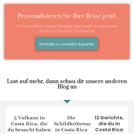
Personalisieren Sie Ihre Reise jetzt!
Ein erfahrener lokaler Reiseexperte berät sie gerne bei
der Planung Ihrer Traumreise.
Kontakt zu unserem Experten
Lust auf mehr, dann schau dir unsere anderen
Blog an
12 Gerichte,
5 Vulkane in
Die
die du in
Costa Rica, die
Schildkrötensaison
Costa Rica
du besucht haben
in Costa Rica